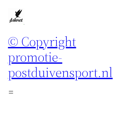
Spring
naar
de
inhoud
© Copyright
promotie-
postduivensport.nl