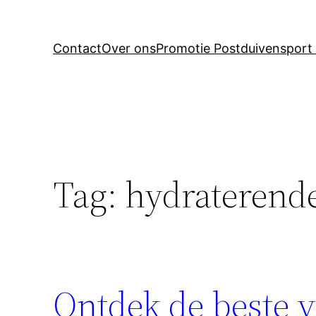
Contact
Over ons
Promotie Postduivensport 
Tag:
hydraterende
Ontdek de beste 