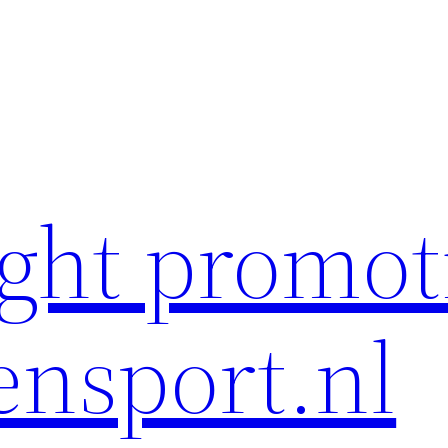
ght promot
ensport.nl