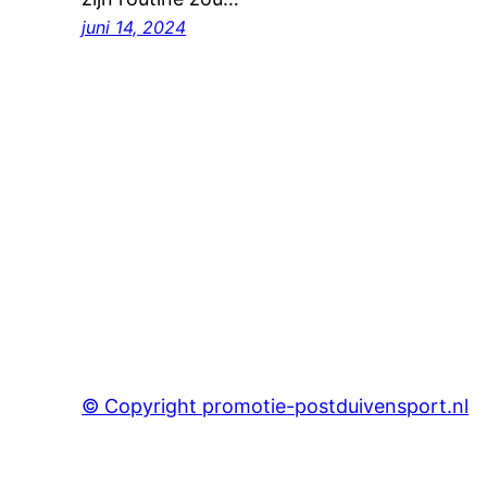
juni 14, 2024
© Copyright promotie-postduivensport.nl