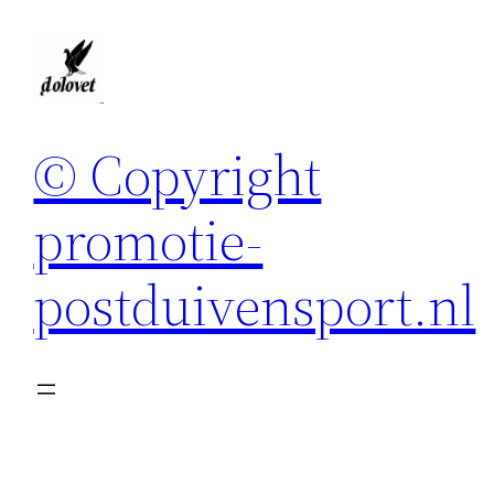
Spring
naar
de
inhoud
© Copyright
promotie-
postduivensport.nl