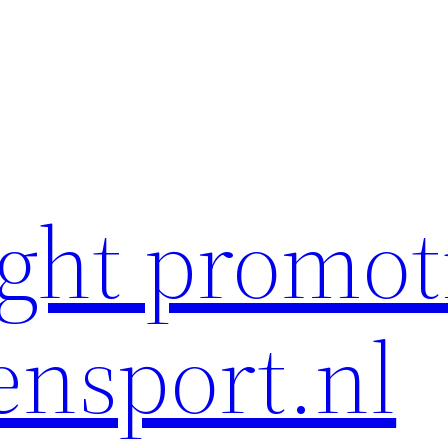
ght promot
ensport.nl