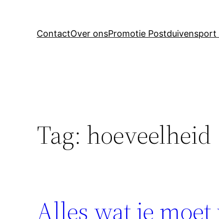
Contact
Over ons
Promotie Postduivensport 
Tag:
hoeveelheid
Alles wat je moet