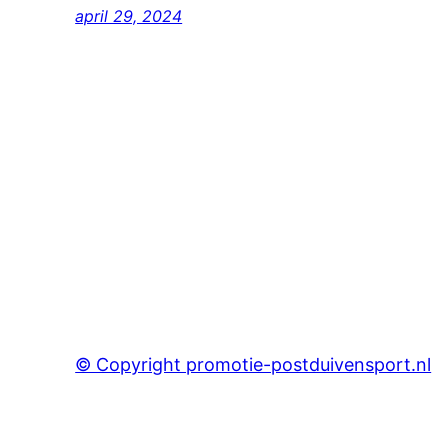
april 29, 2024
© Copyright promotie-postduivensport.nl