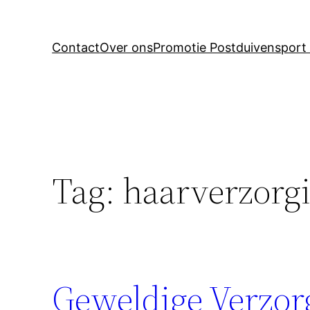
Contact
Over ons
Promotie Postduivensport 
Tag:
haarverzorg
Geweldige Verzor