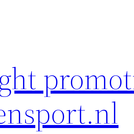
ght promot
ensport.nl