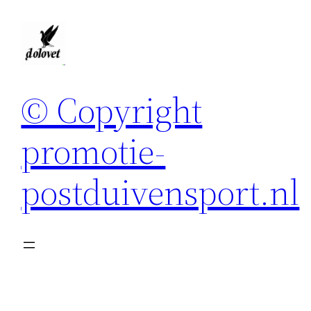
Spring
naar
de
inhoud
© Copyright
promotie-
postduivensport.nl