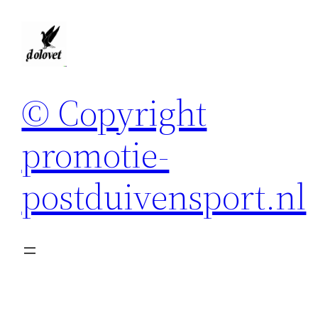
Spring
naar
de
inhoud
© Copyright
promotie-
postduivensport.nl