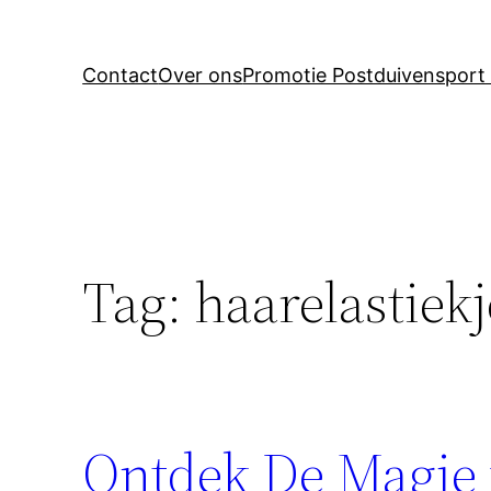
Contact
Over ons
Promotie Postduivensport 
Tag:
haarelastiekj
Ontdek De Magie