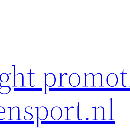
ght promot
ensport.nl