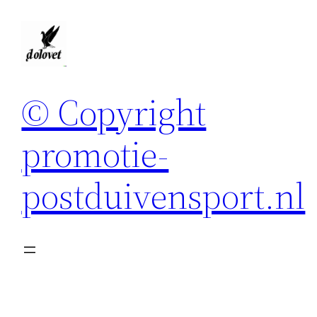
Spring
naar
de
inhoud
© Copyright
promotie-
postduivensport.nl