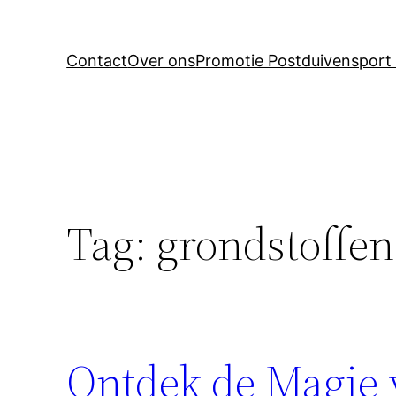
Contact
Over ons
Promotie Postduivensport 
Tag:
grondstoffen
Ontdek de Magie