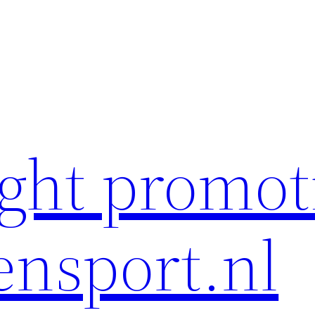
ght promot
ensport.nl