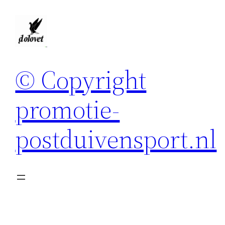
Spring
naar
de
inhoud
© Copyright
promotie-
postduivensport.nl