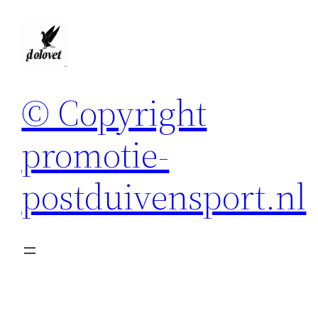
Spring
naar
de
inhoud
© Copyright
promotie-
postduivensport.nl