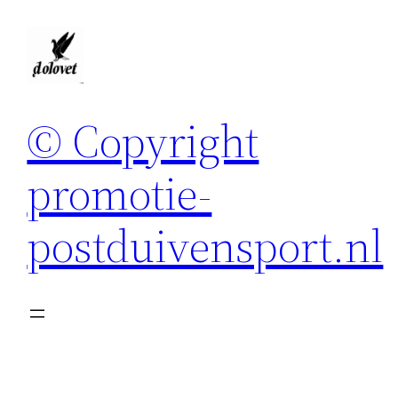
Spring
naar
de
inhoud
© Copyright
promotie-
postduivensport.nl