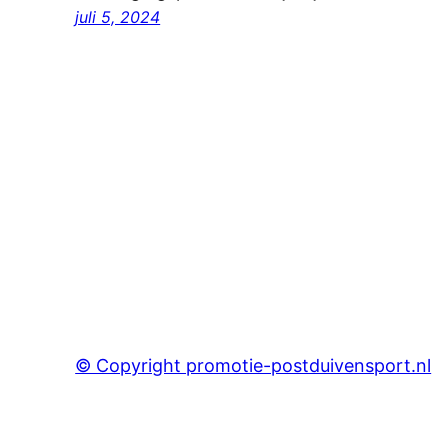
juli 5, 2024
© Copyright promotie-postduivensport.nl