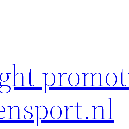
ght promot
ensport.nl