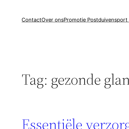
Contact
Over ons
Promotie Postduivensport 
Tag:
gezonde gla
Essentiële verzo