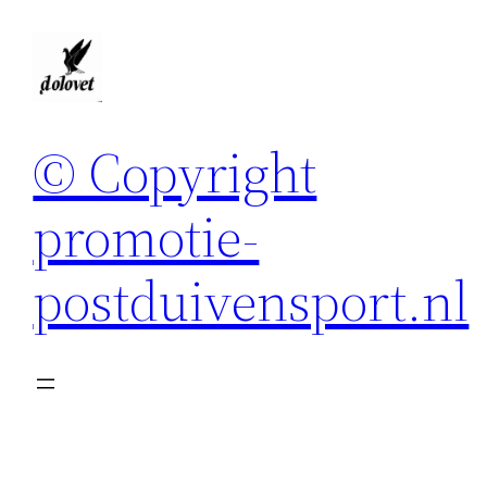
Spring
naar
de
inhoud
© Copyright
promotie-
postduivensport.nl