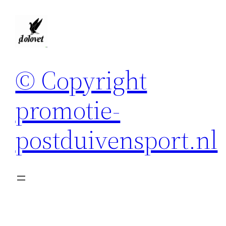
Spring
naar
de
inhoud
© Copyright
promotie-
postduivensport.nl