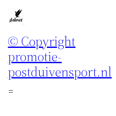
Spring
naar
de
inhoud
© Copyright
promotie-
postduivensport.nl