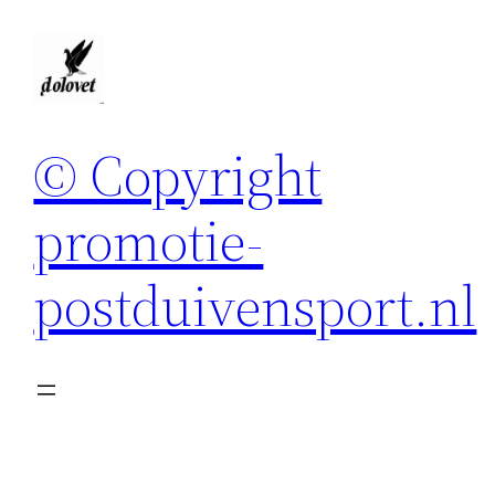
Spring
naar
de
inhoud
© Copyright
promotie-
postduivensport.nl