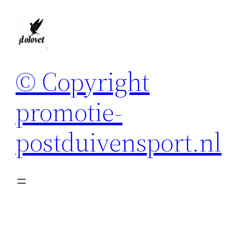
Spring
naar
de
inhoud
© Copyright
promotie-
postduivensport.nl