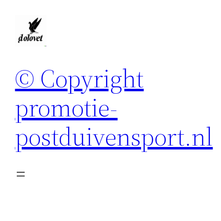
Spring
naar
de
inhoud
© Copyright
promotie-
postduivensport.nl