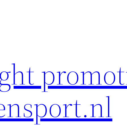
ght promot
ensport.nl