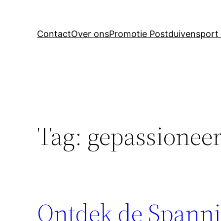
Contact
Over ons
Promotie Postduivensport 
Tag:
gepassioneer
Ontdek de Spanni