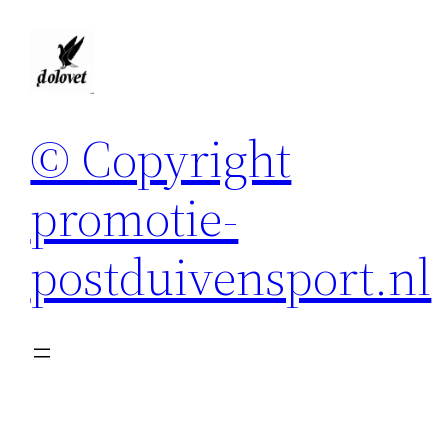
Spring
naar
de
inhoud
© Copyright
promotie-
postduivensport.nl