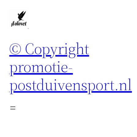
Spring
naar
de
inhoud
© Copyright
promotie-
postduivensport.nl