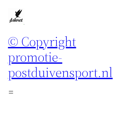
Spring
naar
de
inhoud
© Copyright
promotie-
postduivensport.nl