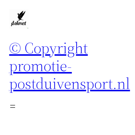
Spring
naar
de
inhoud
© Copyright
promotie-
postduivensport.nl