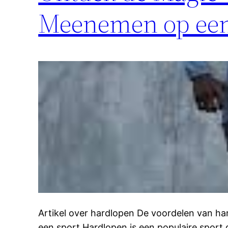
Meenemen op een 
Artikel over hardlopen De voordelen van h
een sport Hardlopen is een populaire sport di