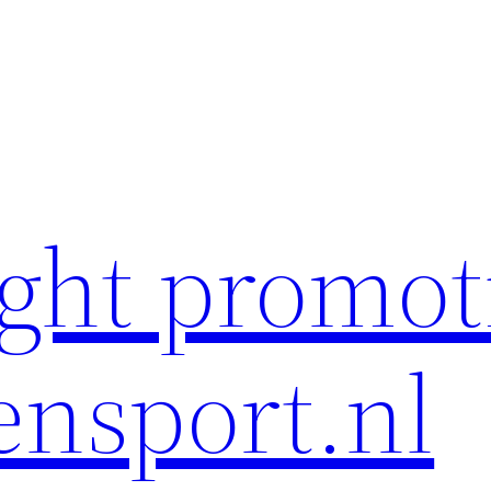
ght promot
ensport.nl