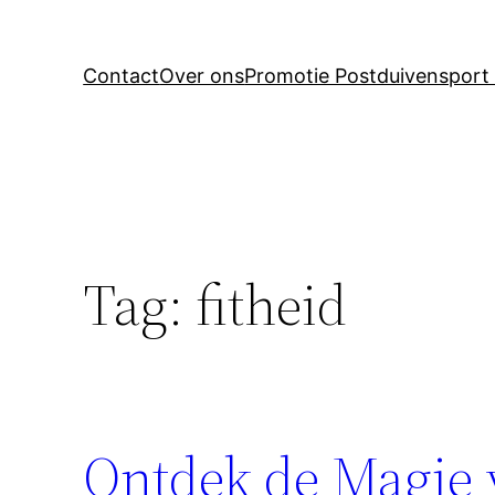
Contact
Over ons
Promotie Postduivensport 
Tag:
fitheid
Ontdek de Magie v