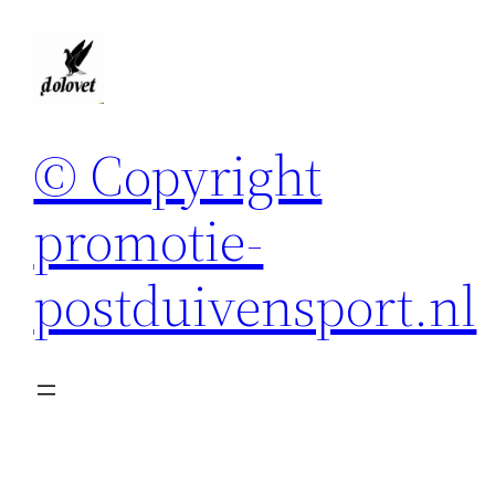
Spring
naar
de
inhoud
© Copyright
promotie-
postduivensport.nl