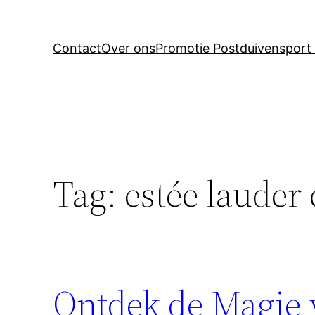
Contact
Over ons
Promotie Postduivensport 
Tag:
estée lauder
Ontdek de Magie