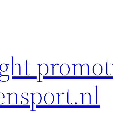
ght promot
ensport.nl