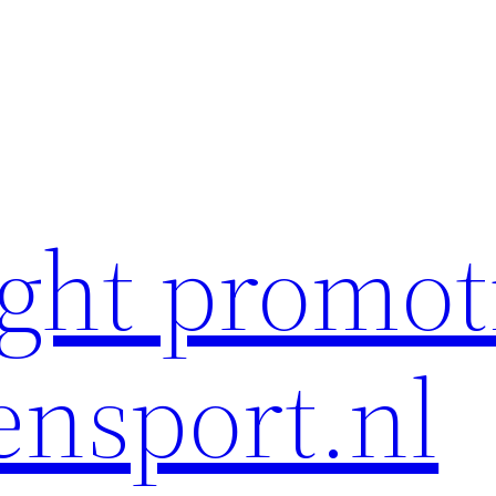
ght promot
ensport.nl