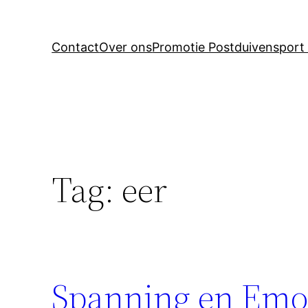
Contact
Over ons
Promotie Postduivensport 
Tag:
eer
Spanning en Emoti