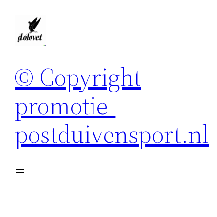
Spring
naar
de
inhoud
© Copyright
promotie-
postduivensport.nl