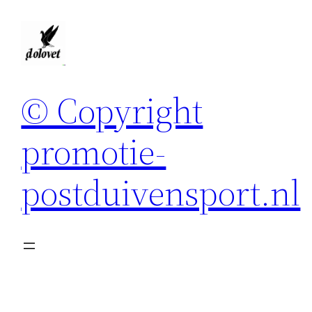
Spring
naar
de
inhoud
© Copyright
promotie-
postduivensport.nl