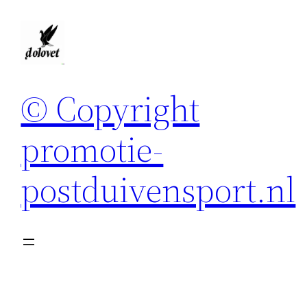
Spring
naar
de
inhoud
© Copyright
promotie-
postduivensport.nl