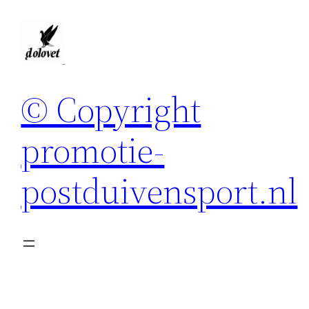
Spring
naar
de
inhoud
© Copyright
promotie-
postduivensport.nl