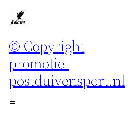
Spring
naar
de
inhoud
© Copyright
promotie-
postduivensport.nl