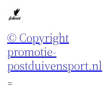
Spring
naar
de
inhoud
© Copyright
promotie-
postduivensport.nl