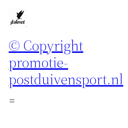
Spring
naar
de
inhoud
© Copyright
promotie-
postduivensport.nl