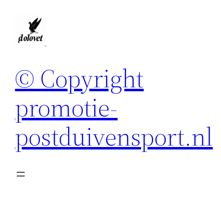
Spring
naar
de
inhoud
© Copyright
promotie-
postduivensport.nl