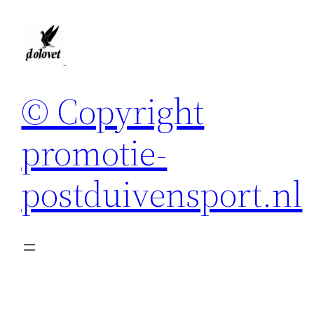
Spring
naar
de
inhoud
© Copyright
promotie-
postduivensport.nl