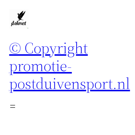
Spring
naar
de
inhoud
© Copyright
promotie-
postduivensport.nl