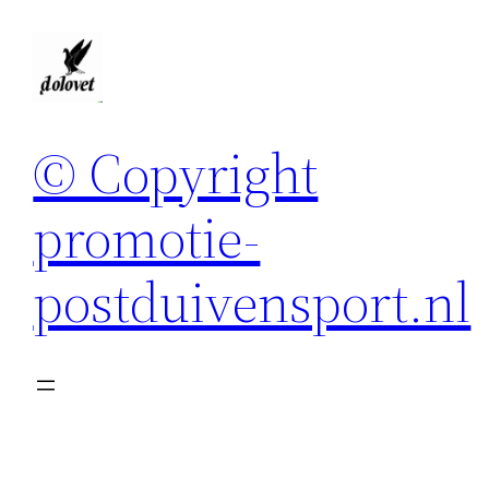
Spring
naar
de
inhoud
© Copyright
promotie-
postduivensport.nl