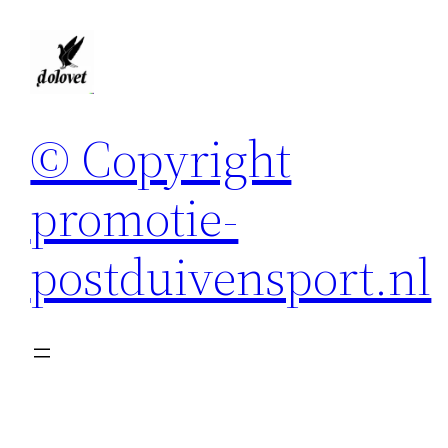
Spring
naar
de
inhoud
© Copyright
promotie-
postduivensport.nl