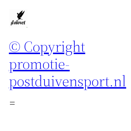
Spring
naar
de
inhoud
© Copyright
promotie-
postduivensport.nl