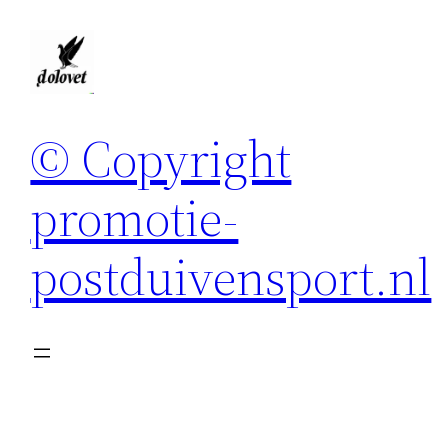
Spring
naar
de
inhoud
© Copyright
promotie-
postduivensport.nl