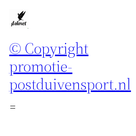
Spring
naar
de
inhoud
© Copyright
promotie-
postduivensport.nl