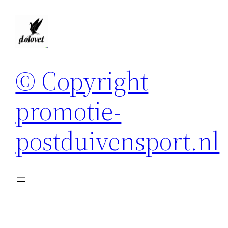
Spring
naar
de
inhoud
© Copyright
promotie-
postduivensport.nl