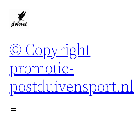
Spring
naar
de
inhoud
© Copyright
promotie-
postduivensport.nl