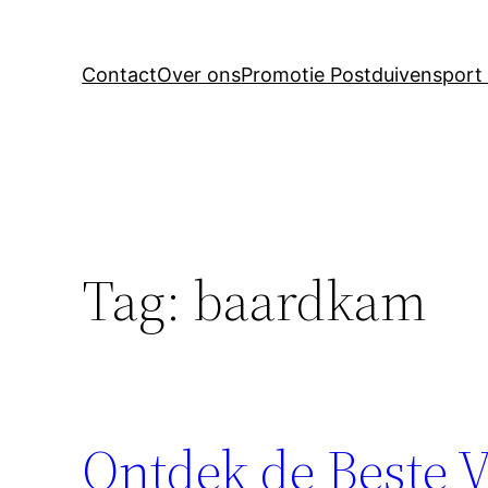
Contact
Over ons
Promotie Postduivensport 
Tag:
baardkam
Ontdek de Beste 