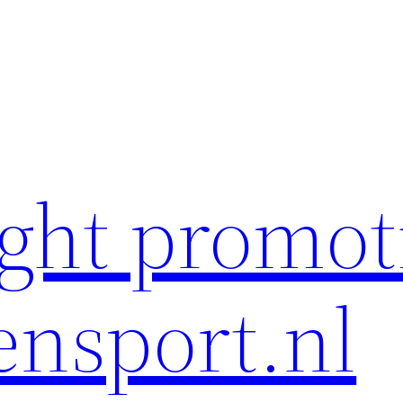
ght promot
ensport.nl