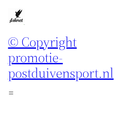
Spring
naar
de
inhoud
© Copyright
promotie-
postduivensport.nl