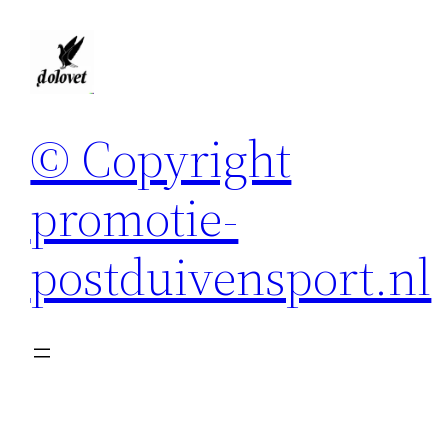
Spring
naar
de
inhoud
© Copyright
promotie-
postduivensport.nl