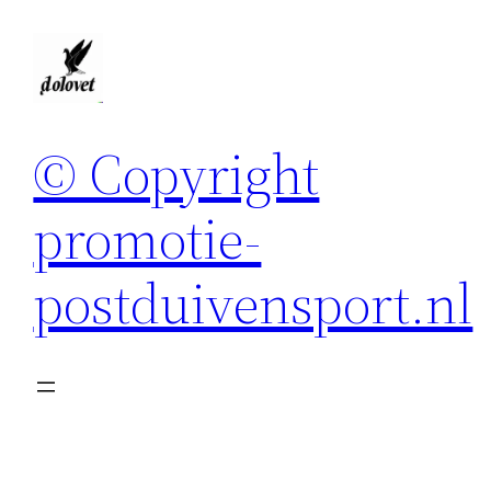
Spring
naar
de
inhoud
© Copyright
promotie-
postduivensport.nl